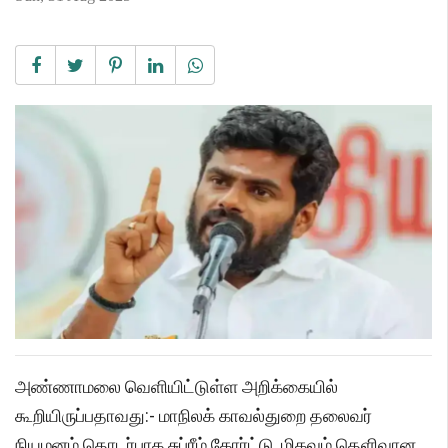
அண்ணாமலை வெளியிட்டுள்ள அறிக்கையில்
கூறியிருப்பதாவது:- மாநிலக் காவல்துறை தலைவர்
நியமனம் தொடர்பாக சுப்ரீம் கோர்ட்டு, மிகவும் தெளிவான