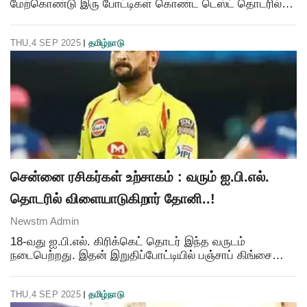
மேற்கொண்டு இரு போட்டிகள் கொண்ட டெஸ்ட் தொடரில்
விளையாட இருக்கிறது. இந்த மாதம் செப்., 16ம் தேதி முதல்
போட்டியும், செப்., 23ம் தேதி 2வது டெஸ்ட் போட்டியும் தொட
THU,4 SEP 2025
தமிழ்நாடு
சென்னை ரசிகர்கள் உற்சாகம் : வரும் ஐ.பி.எல்.
தொடரில் விளையாடுகிறார் தோனி..!
Newstm Admin
18-வது ஐ.பி.எல். கிரிக்கெட் தொடர் இந்த வருடம்
நடைபெற்றது. இதன் இறுதிப்போட்டியில் பஞ்சாப் கிங்சை
வீழ்த்தி ராயல் சேலஞ்சர்ஸ் பெங்களூரு கோப்பையை
கைப்பற்றியது. இந்த தொடரில் 5 முறை சாம்பியனான
THU,4 SEP 2025
தமிழ்நாடு
சென்னை சூப்பர