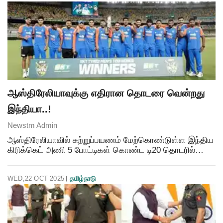
ஆஸ்திரேலியாவுக்கு எதிரான தொடரை வென்றது
இந்தியா..!
Newstm Admin
ஆஸ்திரேலியாவில் சுற்றுப்பயணம் மேற்கொண்டுள்ள இந்திய
கிரிக்கெட் அணி 5 போட்டிகள் கொண்ட டி20 தொடரில்
விளையாடியது. இதில் 4 போட்டிகள் முடிவடைந்த நிலையில்
இந்திய அணி 2-1 என்ற கணக்கில் (முதல் போட்டி மழையால்
WED,22 OCT 2025
தமிழ்நாடு