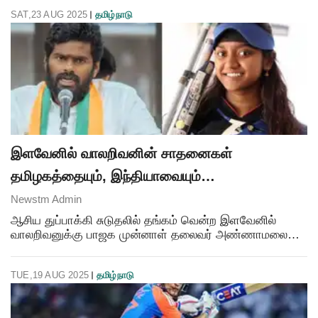
டெஸ்ட் கிரிக்கெட்டில் இந்தியாவின் எட்டாவது அதிக ரன்கள்
SAT,23 AUG 2025
தமிழ்நாடு
எடுத்த
இளவேனில் வாலறிவனின் சாதனைகள்
தமிழகத்தையும், இந்தியாவையும்
பெருமைப்படுத்துகின்றன - அண்ணாமலை
Newstm Admin
வாழ்த்து..!
ஆசிய துப்பாக்கி சுடுதலில் தங்கம் வென்ற இளவேனில்
வாலறிவனுக்கு பாஜக முன்னாள் தலைவர் அண்ணாமலை
வாழ்த்து தெரிவித்துள்ளார். இது குறித்து அவர்
வெளியிட்டுள்ள வாழ்த்து செய்தியில், “2025 ஆசிய
TUE,19 AUG 2025
தமிழ்நாடு
துப்பாக்கி சுடுதல