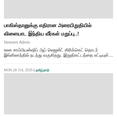
பாகிஸ்தானுக்கு எதிரான அரையிறுதியில்
விளையாட இந்திய வீர்கள் மறுப்பு..!
Newstm Admin
உலக சாம்பியன்ஷிப் ஆப் லெஜன்ட் கிரிக்கெட் தொடர்
இங்கிலாந்தில் நடந்து வருகிறது. இறுதிகட்டத்தை எட்டியுள்ள
இந்தத் தொடரில் பாகிஸ்தான், தென்னாப்ரிக்கா,
ஆஸ்திரேலியா, இந்தியா அணிகள் அரையிறுதிக்கு
MON,28 JUL 2025
தமிழ்நாடு
முன்னேறியுள