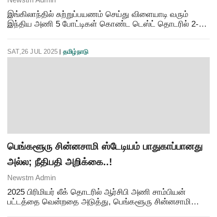
இங்கிலாந்தில் சுற்றுப்பயணம் செய்து விளையாடி வரும்
இந்திய அணி 5 போட்டிகள் கொண்ட டெஸ்ட் தொடரில் 2-1
என்ற கணக்கில் பின்தங்கியுள்ளது. இந்த நிலையில், இரு
அணிகளுக்கு இடையிலான 4வது டெஸ்ட் கிரிக்கெட்
SAT,26 JUL 2025
தமிழ்நாடு
மான்செஸ
பெங்களூரு சின்னசாமி ஸ்டேடியம் பாதுகாப்பானது
அல்ல; நீதிபதி அறிக்கை..!
Newstm Admin
2025 பிரிமியர் லீக் தொடரில் ஆர்சிபி அணி சாம்பியன்
பட்டத்தை வென்றதை அடுத்து, பெங்களூரு சின்னசாமி
ஸ்டேடியத்தில் வெற்றிக் கொண்டாட்டத்திற்கு ஏற்பாடு