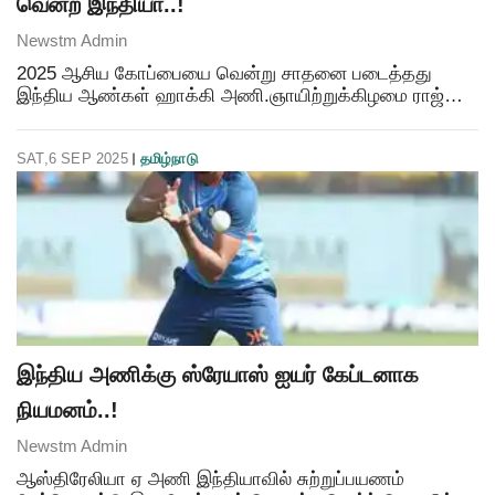
வென்ற இந்தியா..!
Newstm Admin
2025 ஆசிய கோப்பையை வென்று சாதனை படைத்தது
இந்திய ஆண்கள் ஹாக்கி அணி.ஞாயிற்றுக்கிழமை ராஜ்கிர்
ஹாக்கி மைதானத்தில் நடந்த இறுதிப் போட்டியில் நடப்பு
சாம்பியனான கொரியாவை 4-1 என்ற கோல் கணக்கில்
SAT,6 SEP 2025
தமிழ்நாடு
வீழ்த்தி இந்தி
இந்திய அணிக்கு ஸ்ரேயாஸ் ஐயர் கேப்டனாக
நியமனம்..!
Newstm Admin
ஆஸ்திரேலியா ஏ அணி இந்தியாவில் சுற்றுப்பயணம்