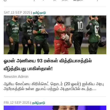
நடைபெறுகின்றன. இதில் மத்திய விளையாட்டுத்துறை
அமைச்சர் மன்சுக் மாண்டவியா, பேட்மிண்டன் வீராங்கனை
SAT,13 SEP 2025
தமிழ்நாடு
சாய்னா
ஓமன் அணியை 93 ரன்கள் வித்தியாசத்தில்
வீழ்த்தியது பாகிஸ்தான்!
Newstm Admin
ஆசிய கோப்பை கிரிக்கெட் தொடர் (20 ஓவர்) ஐக்கிய அரபு
அமீரகத்தில் உள்ள துபாய் மற்றும் அபுதாபியில் கடந்த
செப்டம்பர் 9 தொடங்கி, வருகிற செப்டம்பர் 28 ஆம் தேதி
வரை நடக்கிறது. கிரிக்கெட் தொடரின் ஐந்தாவது லீக
FRI,12 SEP 2025
தமிழ்நாடு