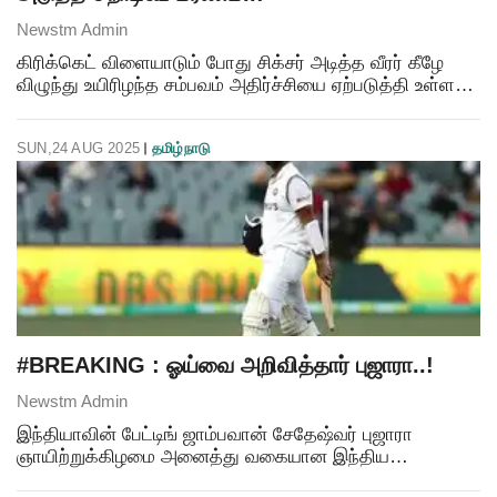
Newstm Admin
கிரிக்கெட் விளையாடும் போது சிக்சர் அடித்த வீரர் கீழே
விழுந்து உயிரிழந்த சம்பவம் அதிர்ச்சியை ஏற்படுத்தி உள்ளது.
சிக்சர் அடித்த வீரர் தனது சக வீரரிடம் பேசத் தொடங்கினார்.
அப்போது திடீரென்று வீரர் தரையில
SUN,24 AUG 2025
தமிழ்நாடு
#BREAKING : ஓய்வை அறிவித்தார் புஜாரா..!
Newstm Admin
இந்தியாவின் பேட்டிங் ஜாம்பவான் சேதேஷ்வர் புஜாரா
ஞாயிற்றுக்கிழமை அனைத்து வகையான இந்திய
கிரிக்கெட்டிலிருந்தும் ஓய்வு பெறுவதாக அறிவித்தார்,