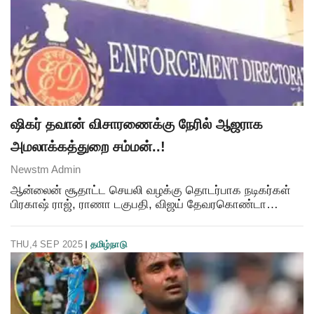
ஷிகர் தவான் விசாரணைக்கு நேரில் ஆஜராக
அமலாக்கத்துறை சம்மன்..!
Newstm Admin
ஆன்லைன் சூதாட்ட செயலி வழக்கு தொடர்பாக நடிகர்கள்
பிரகாஷ் ராஜ், ராணா டகுபதி, விஜய் தேவரகொண்டா
ஆகியோருக்கு அமலாக்கதுறை சம்மன் அனுப்பி விசாரணை
நடத்தியது. சூதாட்ட செயலியை விளம்பரப்படுத்துவதன்
THU,4 SEP 2025
தமிழ்நாடு
மூலம் பெரிய