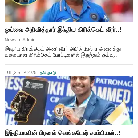
ஓய்வை அறிவித்தார் இந்திய கிரிக்கெட் வீரர்..!
Newstm Admin
இந்திய கிரிக்கெட் அணி வீரர் அமித் மிஸ்ரா அனைத்து
வகையான கிரிக்கெட் போட்டிகளில் இருந்தும் ஓய்வு
பெறுவதாக அறிவித்துள்ளார். இதுவரை 22 டெஸ்ட், 36
ஒருநாள், 10 டி20 போட்டிகளில் விளையாடியுள்ள அவர்,
TUE,2 SEP 2025
தமிழ்நாடு
மொத்தம்
இந்தியாவின் பிரனவ் வெங்கடேஷ் சாம்பியன்..!