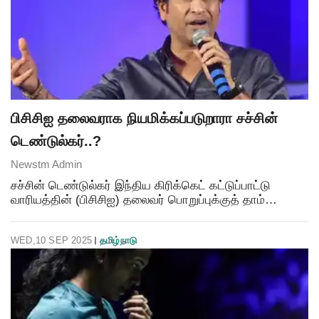
பிசிசிஐ தலைவராக நியமிக்கப்படுறாரா சச்சின்
டெண்டுல்கர்..?
Newstm Admin
சச்சின் டெண்டுல்கர் இந்திய கிரிக்கெட் கட்டுப்பாட்டு
வாரியத்தின் (பிசிசிஐ) தலைவர் பொறுப்புக்குத் தாம்
பரிசீலிக்கப்படவில்லை என்று கூறியுள்ளார். டெண்டுல்கர்
அந்தப் பொறுப்பை ஏற்கக்கூடும் என்ற வதந்திகள் ப
WED,10 SEP 2025
தமிழ்நாடு