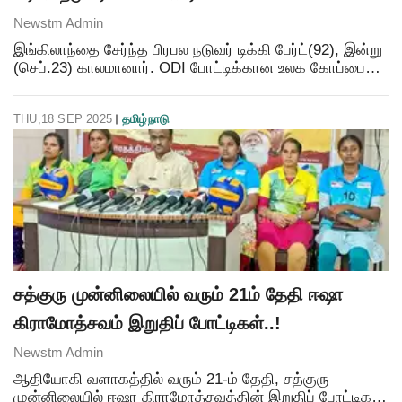
Newstm Admin
இங்கிலாந்தை சேர்ந்த பிரபல நடுவர் டிக்கி பேர்ட்(92), இன்று
(செப்.23) காலமானார். ODI போட்டிக்கான உலக கோப்பை
தொடரின் முதல் மூன்று உலகக் கோப்பை இறுதிப் போட்டியில்
இவர் தான் நடுவராக இருந்தார். குறிப்பாக,
THU,18 SEP 2025
தமிழ்நாடு
சத்குரு முன்னிலையில் வரும் 21ம் தேதி ஈஷா
கிராமோத்சவம் இறுதிப் போட்டிகள்..!
Newstm Admin
ஆதியோகி வளாகத்தில் வரும் 21-ம் தேதி, சத்குரு
முன்னிலையில் ஈஷா கிராமோத்சவத்தின் இறுதிப் போட்டிகள்