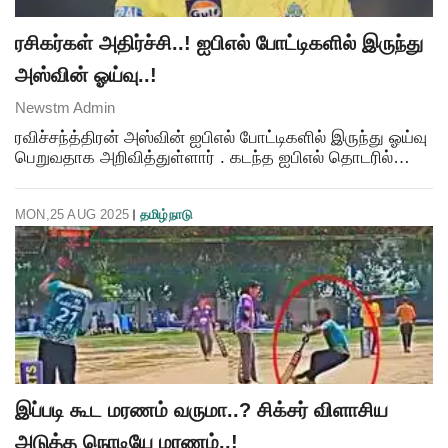
ரசிகர்கள் அதிர்ச்சி..! ஐபிஎல் போட்டிகளில் இருந்து
அஸ்வின் ஓய்வு..!
Newstm Admin
ரவிச்சந்த்திரன் அஸ்வின் ஐபிஎல் போட்டிகளில் இருந்து ஓய்வு
பெறுவதாக அறிவித்துள்ளார் . கடந்த ஐபிஎல் தொடரில்
சென்னை அணிக்காக அஸ்வின் விளையாடி இருந்தார் .இது
தொடர்பாக அஸ்வின் வெளியிட்டுள்ள எக்ஸ் தள பதிவில
MON,25 AUG 2025
தமிழ்நாடு
இப்படி கூட மரணம் வருமா..? சிக்சர் விளாசிய
அடுத்த நொடியே மரணம்..!