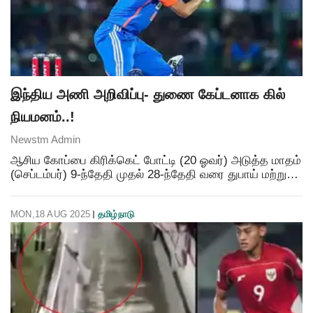
இந்திய அணி அறிவிப்பு- துணை கேப்டனாக கில்
நியமனம்..!
Newstm Admin
ஆசிய கோப்பை கிரிக்கெட் போட்டி (20 ஓவர்) அடுத்த மாதம்
(செப்டம்பர்) 9-ந்தேதி முதல் 28-ந்தேதி வரை துபாய் மற்றும்
அபுதாபியில் நடக்கிறது. இதில் பங்கேற்கும் 8 அணிகள் இரு
பிரிவாக பிரிக்கப்பட்டுள்ளன. 'ஏ' பிர
MON,18 AUG 2025
தமிழ்நாடு