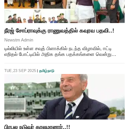
நீரஜ் சோப்ராவுக்கு ராணுவத்தில் கவுரவ பதவி..!
Newstm Admin
டில்லியில் உள்ள சவுத் பிளாக்கில் நடந்த விழாவில், ஈட்டி
எறிதல் போட்டியில் அதிக தங்க பதக்கங்களை வென்று
குவித்த நீரஜ் சோப்ராவுக்கு இன்று இந்திய ராணுவத்தில்
கவுரவ லெப்டினன்ட் கர்னல் பதவி வழங்கப்பட்டது. இ
TUE,23 SEP 2025
தமிழ்நாடு
பிரபல நடுவர் காலமானார்..!!