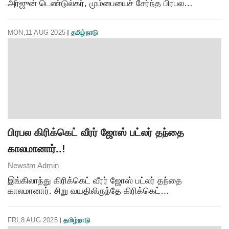
அர்ஜுன் டெண்டுல்கர், மும்பையைச் சேர்ந்த பிரபல
தொழிலதிபர் ரவி கையின் பேத்தி சானியா சந்தோக்குடன்
நிச்சயதார்த்தம் செய்து கொண்டார்.இந்திய கிரிக்கெட்
MON,11 AUG 2025
தமிழ்நாடு
பிரபல கிரிக்கெட் வீரர் ஜோஸ் பட்லர் தந்தை
காலமானார்..!
Newstm Admin
இங்கிலாந்து கிரிக்கெட் வீரர் ஜோஸ் பட்லர் தந்தை
காலமானார். சிறு வயதிலிருந்தே கிரிக்கெட்
கற்றுக்கொடுத்த தந்தைக்கு இறுதி விடைபெறும் நேரம்
இது. இதுபோன்ற சந்தர்ப்பங்களில் பலர்
FRI,8 AUG 2025
தமிழ்நாடு
வருத்தப்படுகிறார்கள், ஆனால்