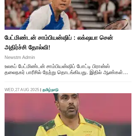
பேட்மிண்டன் சாம்பியன்ஷிப் : லக்‌ஷயா சென்
அதிர்ச்சி தோல்வி!
Newstm Admin
உலகப் பேட்மிண்டன் சாம்பியன்ஷிப் போட்டி பிரான்ஸ்
தலைநகர் பாரீசில் நேற்று தொடங்கியது. இதில் ஆண்கள்
ஒற்றையர்ப் பிரிவின் முதல் சுற்றில் இந்திய வீரர் லக்‌ஷயா
சென், சீனாவின் ஷி யூ கியுடன் மோதினார். இதில் ச
WED,27 AUG 2025
தமிழ்நாடு