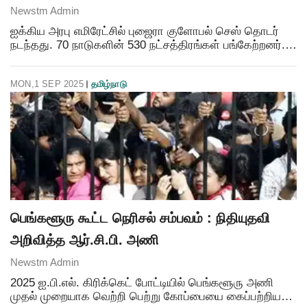
Newstm Admin
ஐக்கிய அரபு எமிரேட்சில் புஜைரா குளோபல் செஸ் தொடர்
நடந்தது. 70 நாடுகளின் 530 நட்சத்திரங்கள் பங்கேற்றனர்.
சூப்பர் ஸ்டார்ஸ் பிரிவில் இந்தியாவின் பிரனவ், பிரனேஷ்,
நிஹால் சரின் உட்பட 44 பேர் களமிறங்கினர்.
MON,1 SEP 2025
தமிழ்நாடு
பெங்களூரு கூட்ட நெரிசல் சம்பவம் : நிதியுதவி
அறிவித்த ஆர்.சி.பி. அணி
Newstm Admin
2025 ஐ.பி.எல். கிரிக்கெட் போட்டியில் பெங்களூரு அணி
முதல் முறையாக வெற்றி பெற்று கோப்பையை கைப்பற்றியது.