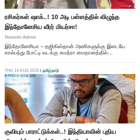
ரசிகர்கள் ஷாக்..! 10 அடி பள்ளத்தில் விழுந்த
இந்தோனேசிய வீரர் மியர்சா!
Newstm Admin
இந்தோனேசியா – தஜிகிஸ்தான் அணிகளுக்கு இடையே
கால்பந்து போட்டி வடக்கு சுமத்ரா மைதானத்தில்
நடைபெற்றது. இதில் போட்டியின் 34வது நிமிடத்தில்
இந்தோனேசிய அணியின் மியர்சா என்ற வீரர் ஹெட் போர்டு
THU,14 AUG 2025
தமிழ்நாடு
மூலம் கோல் அடித
குவியும் பாராட்டுக்கள்..! இந்தியாவின் புதிய