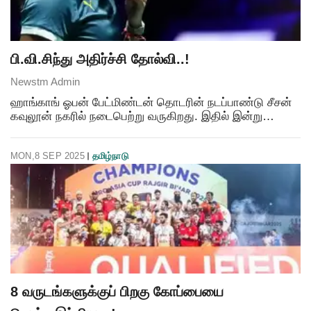
பி.வி.சிந்து அதிர்ச்சி தோல்வி..!
Newstm Admin
ஹாங்காங் ஓபன் பேட்மிண்டன் தொடரின் நடப்பாண்டு சீசன்
கவுலூன் நகரில் நடைபெற்று வருகிறது. இதில் இன்று
நடைபெற்ற மகளிர் ஒற்றையர் பிரிவு முதல் சுற்று ஆட்டத்தில்
இந்தியாவின் நட்சத்திர வீராங்கனை பி.வி.சிந்து,
MON,8 SEP 2025
தமிழ்நாடு
8 வருடங்களுக்குப் பிறகு கோப்பையை