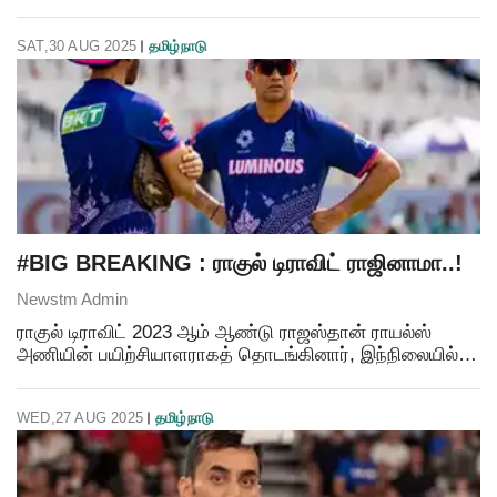
இதனை கொண்டாடும் விதமாக பெங்களூரு சின்னசாமி
கிரிக்கெட் மைதானத்தில் கடந்த ஜூன் மாதம் 4-ந்தேதி
SAT,30 AUG 2025
தமிழ்நாடு
ராயல்
#BIG BREAKING : ராகுல் டிராவிட் ராஜினாமா..!
Newstm Admin
ராகுல் டிராவிட் 2023 ஆம் ஆண்டு ராஜஸ்தான் ராயல்ஸ்
அணியின் பயிற்சியாளராகத் தொடங்கினார், இந்நிலையில்
இந்திய அணியின் முன்னாள் வீரரான ராகுல் டிராவிட்,
இந்தியன் பிரீமியர் லீக் (ஐபிஎல்) அணியான ராஜஸ்தான் ராய
WED,27 AUG 2025
தமிழ்நாடு