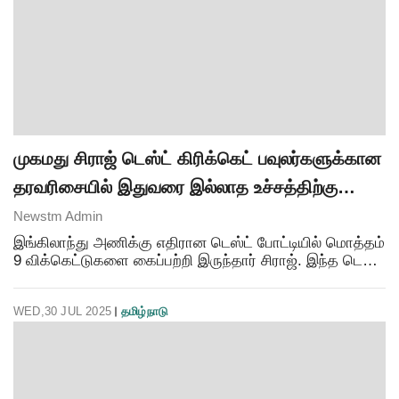
முகமது சிராஜ் டெஸ்ட் கிரிக்கெட் பவுலர்களுக்கான
தரவரிசையில் இதுவரை இல்லாத உச்சத்திற்கு
முன்னேற்றம்..!
Newstm Admin
இங்கிலாந்து அணிக்கு எதிரான டெஸ்ட் போட்டியில் மொத்தம்
9 விக்கெட்டுகளை கைப்பற்றி இருந்தார் சிராஜ். இந்த டெஸ்ட்
போட்டியின் கடைசி நாளன்று தனது துல்லிய பந்துவீச்சின்
மூலம் இந்திய அணிக்கு வெற்றி தேடி கொடுத
WED,30 JUL 2025
தமிழ்நாடு