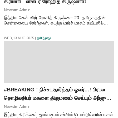
கிராண்ட் மாஸ்டர் ரோஹித் கிருஷ்ணா!
Newstm Admin
இந்திய செஸ் வீரர் ரோகித் கிருஷ்ணா 20. தமிழகத்தின்
சென்னையை சேர்ந்தவர். கடந்த மார்ச் மாதம் சுவீடனில்
நடந்த கிராண்ட் மாஸ்டர் தொடரில் 9 சுற்றில் 6.5 புள்ளி
எடுத்தார். கிராண்ட் மாஸ்டர் பட்டம் பெறுவதற்கான
WED,13 AUG 2025
தமிழ்நாடு
#BREAKING : நிச்சயதார்த்தம் ஓவர்...! பிரபல
தொழிலதிபர் மகளை திருமணம் செய்யும் அர்ஜுன்
டெண்டுல்கர்..!
Newstm Admin
இந்திய கிரிக்கெட் ஜாம்பவான் சச்சின் டெண்டுல்கரின் மகன்