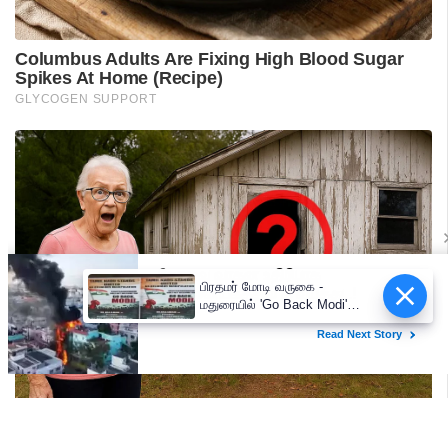
பிரதமர் மோடி வருகை -
மதுரையில் 'Go Back Modi'
போஸ்டர்களால் பரபரப்பு!