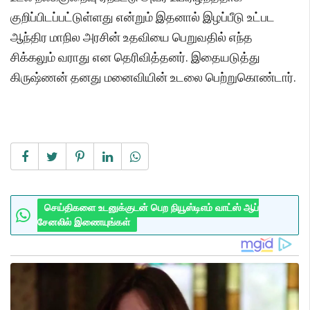
குறிப்பிடப்பட்டுள்ளது என்றும் இதனால் இழப்பீடு உட்பட
ஆந்திர மாநில அரசின் உதவியை பெறுவதில் எந்த
சிக்கலும் வராது என தெரிவித்தனர். இதையடுத்து
கிருஷ்ணன் தனது மனைவியின் உடலை பெற்றுகொண்டார்.
செய்திகளை உடனுக்குடன் பெற நியூஸ்டிஎம் வாட்ஸ் ஆப்
சேனலில் இணையுங்கள்