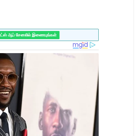
ாட்ஸ் ஆப் சேனலில் இணையுங்கள்