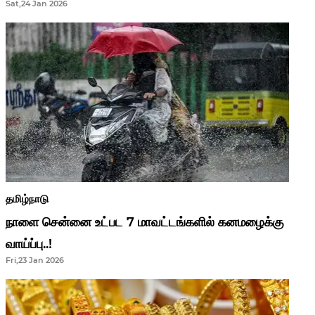
Sat,24 Jan 2026
ஆசிரியர்களுக்கு ஜாக்பாட்!
தமிழ்நாடு
நாளை சென்னை உட்பட 7 மாவட்டங்களில் கனமழைக்கு
வாய்ப்பு..!
Fri,23 Jan 2026