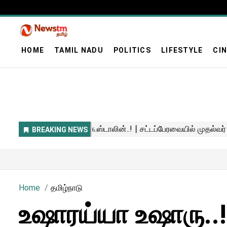
HOME
TAMIL NADU
POLITICS
LIFESTYLE
CI
Home
தமிழ்நாடு
உஷாரய்யா உஷாரு..