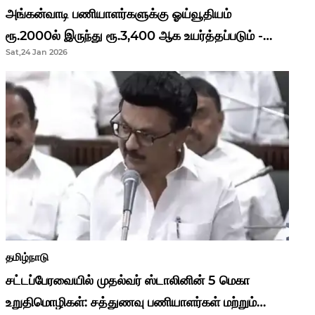
அங்கன்வாடி பணியாளர்களுக்கு ஓய்வூதியம்
ரூ.2000ல் இருந்து ரூ.3,400 ஆக உயர்த்தப்படும் -
Sat,24 Jan 2026
முதல்வர் மு.க.ஸ்டாலின்..!
தமிழ்நாடு
சட்டப்பேரவையில் முதல்வர் ஸ்டாலினின் 5 மெகா
உறுதிமொழிகள்: சத்துணவு பணியாளர்கள் மற்றும்