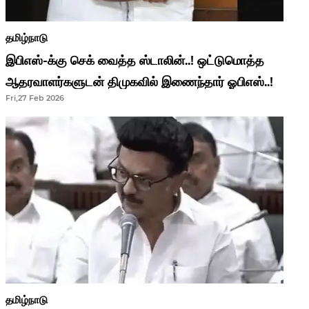
தமிழ்நாடு
இபிஎஸ்-க்கு செக் வைத்த ஸ்டாலின்..! ஒட்டுமொத்த
ஆதரவாளர்களுடன் திமுகவில் இணைந்தார் ஓபிஎஸ்..!
Fri,27 Feb 2026
தமிழ்நாடு