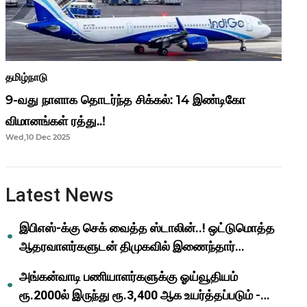
தமிழ்நாடு
9-வது நாளாக தொடர்ந்த சிக்கல்: 14 இண்டிகோ
விமானங்கள் ரத்து..!
Wed,10 Dec 2025
Latest News
இபிஎஸ்-க்கு செக் வைத்த ஸ்டாலின்..! ஒட்டுமொத்த
ஆதரவாளர்களுடன் திமுகவில் இணைந்தார்
ஓபிஎஸ்..!
அங்கன்வாடி பணியாளர்களுக்கு ஓய்வூதியம்
ரூ.2000ல் இருந்து ரூ.3,400 ஆக உயர்த்தப்படும் -