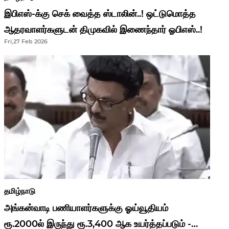
இபிஎஸ்-க்கு செக் வைத்த ஸ்டாலின்..! ஒட்டுமொத்த
ஆதரவாளர்களுடன் திமுகவில் இணைந்தார் ஓபிஎஸ்..!
Fri,27 Feb 2026
தமிழ்நாடு
அங்கன்வாடி பணியாளர்களுக்கு ஓய்வூதியம்
ரூ.2000ல் இருந்து ரூ.3,400 ஆக உயர்த்தப்படும் -