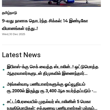
தமிழ்நாடு
9-வது நாளாக தொடர்ந்த சிக்கல்: 14 இண்டிகோ
விமானங்கள் ரத்து..!
Wed,10 Dec 2025
Latest News
இபிஎஸ்-க்கு செக் வைத்த ஸ்டாலின்..! ஒட்டுமொத்த
ஆதரவாளர்களுடன் திமுகவில் இணைந்தார்
ஓபிஎஸ்..!
அங்கன்வாடி பணியாளர்களுக்கு ஓய்வூதியம்
ரூ.2000ல் இருந்து ரூ.3,400 ஆக உயர்த்தப்படும் -
முதல்வர் மு.க.ஸ்டாலின்..!
சட்டப்பேரவையில் முதல்வர் ஸ்டாலினின் 5 மெகா
உறுதிமொழிகள்: சத்துணவு பணியாளர்கள் மற்றும்