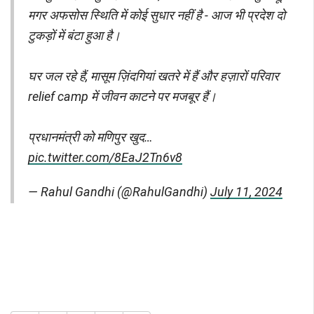
मगर अफसोस स्थिति में कोई सुधार नहीं है - आज भी प्रदेश दो
टुकड़ों में बंटा हुआ है।
घर जल रहे हैं, मासूम ज़िंदगियां खतरे में हैं और हज़ारों परिवार
relief camp में जीवन काटने पर मजबूर हैं।
प्रधानमंत्री को मणिपुर खुद…
pic.twitter.com/8EaJ2Tn6v8
— Rahul Gandhi (@RahulGandhi)
July 11, 2024