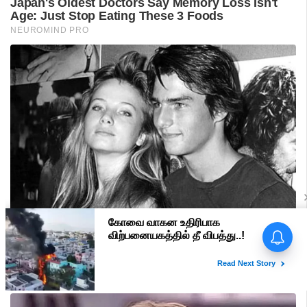
பிரதமர் மோடி வருகை -
மதுரையில் 'Go Back Modi'
போஸ்டர்களால் பரபரப்பு!