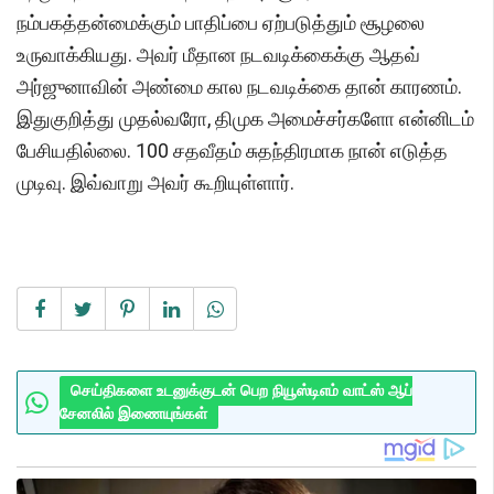
நம்பகத்தன்மைக்கும் பாதிப்பை ஏற்படுத்தும் சூழலை
உருவாக்கியது. அவர் மீதான நடவடிக்கைக்கு ஆதவ்
அர்ஜுனாவின் அண்மை கால நடவடிக்கை தான் காரணம்.
இதுகுறித்து முதல்வரோ, திமுக அமைச்சர்களோ என்னிடம்
பேசியதில்லை. 100 சதவீதம் சுதந்திரமாக நான் எடுத்த
முடிவு. இவ்வாறு அவர் கூறியுள்ளார்.
செய்திகளை உடனுக்குடன் பெற நியூஸ்டிஎம் வாட்ஸ் ஆப்
சேனலில் இணையுங்கள்