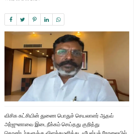
விசிக கட்சியின் துணை பொதுச் செயலாளர் ஆதவ்
அர்ஜுனாவை இடைநீக்கம் செய்தது குறித்து
தொண்டர்களுக்கு விளக்கமளித்து, ஃபேஸ்புக் நேரலையில்