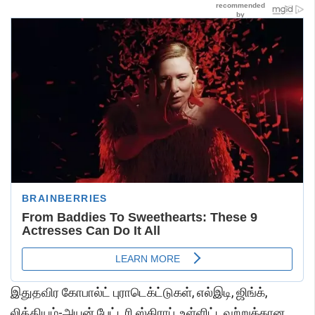
இதுதவிர கோபால்ட் புராடெக்ட்டுகள், எல்இடி, ஜிங்க்,
லித்தியம்-அயன் பேட்டரி ஸ்கிராப், உள்ளிட்டவற்றுக்கான