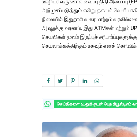
ஊழியர் வருங்கால வைப்பு நிதி அமைப்பு (
அறிமுகப்படுத்தும் என்று தகவல் வெளியாகிய
நிலையில் இதுநாள் வரை மாற்றம் வரவில்ல
அமலுக்கு வரலாம். இது ATMகள் மற்றும் UPI
செயலிகள் மூலம் இருப்புச் சரிபார்ப்புகளு
செயலாக்கத்திற்கும் உதவும் எனத் தெரிவிக்
செய்திகளை உடனுக்குடன் பெற நியூஸ்டிஎம் வ