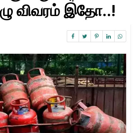
ழு விவரம் இதோ..!