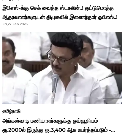
இபிஎஸ்-க்கு செக் வைத்த ஸ்டாலின்..! ஒட்டுமொத்த
ஆதரவாளர்களுடன் திமுகவில் இணைந்தார் ஓபிஎஸ்..!
Fri,27 Feb 2026
தமிழ்நாடு
அங்கன்வாடி பணியாளர்களுக்கு ஓய்வூதியம்
ரூ.2000ல் இருந்து ரூ.3,400 ஆக உயர்த்தப்படும் -