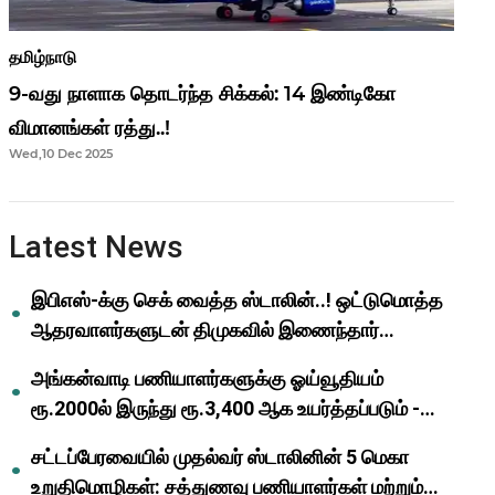
தமிழ்நாடு
9-வது நாளாக தொடர்ந்த சிக்கல்: 14 இண்டிகோ
விமானங்கள் ரத்து..!
Wed,10 Dec 2025
Latest News
இபிஎஸ்-க்கு செக் வைத்த ஸ்டாலின்..! ஒட்டுமொத்த
ஆதரவாளர்களுடன் திமுகவில் இணைந்தார்
ஓபிஎஸ்..!
அங்கன்வாடி பணியாளர்களுக்கு ஓய்வூதியம்
ரூ.2000ல் இருந்து ரூ.3,400 ஆக உயர்த்தப்படும் -
முதல்வர் மு.க.ஸ்டாலின்..!
சட்டப்பேரவையில் முதல்வர் ஸ்டாலினின் 5 மெகா
உறுதிமொழிகள்: சத்துணவு பணியாளர்கள் மற்றும்