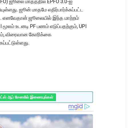
EPFO) ஜூலை மாதத்தில் EPFO 3.0-ஐ
ுள்ளது. ஜூன் மாதமே எதிர்பார்க்கப்பட்ட
ை. எனவேதான் ஜூலையில் இந்த மாற்றம்
 மூலம் உடனடி PF பணம் எடுப்பதற்கும், UPI
க்கும், விரைவான கோரிக்கை
கப்பட்டுள்ளது.
ாட்ஸ் ஆப் சேனலில் இணையுங்கள்