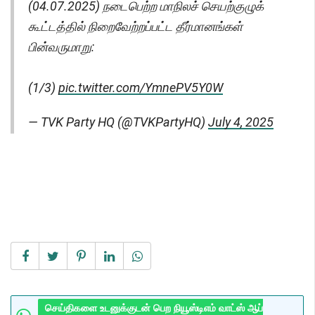
(04.07.2025) நடைபெற்ற மாநிலச் செயற்குழுக்
கூட்டத்தில் நிறைவேற்றப்பட்ட தீர்மானங்கள்
பின்வருமாறு:
(1/3)
pic.twitter.com/YmnePV5Y0W
— TVK Party HQ (@TVKPartyHQ)
July 4, 2025
செய்திகளை உடனுக்குடன் பெற நியூஸ்டிஎம் வாட்ஸ் ஆப்