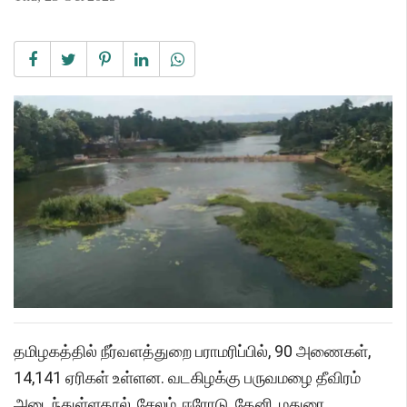
தமிழகத்தில் நீர்வளத்துறை பராமரிப்பில், 90 அணைகள்,
14,141 ஏரிகள் உள்ளன. வடகிழக்கு பருவமழை தீவிரம்
அடைந்துள்ளதால், சேலம், ஈரோடு, தேனி, மதுரை,