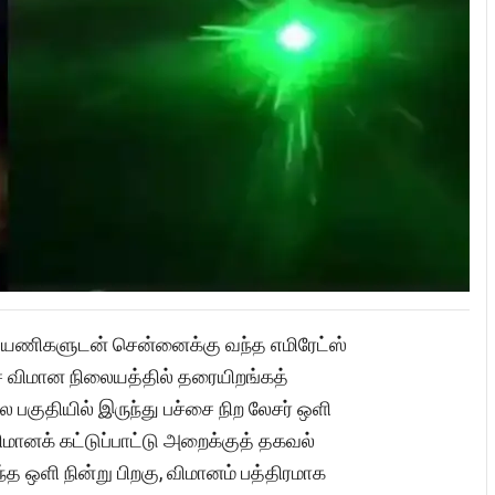
6 பயணிகளுடன் சென்னைக்கு வந்த எமிரேட்ஸ்
 விமான நிலையத்தில் தரையிறங்கத்
பகுதியில் இருந்து பச்சை நிற லேசர் ஒளி
விமானக் கட்டுப்பாட்டு அறைக்குத் தகவல்
ந்த ஒளி நின்று பிறகு, விமானம் பத்திரமாக