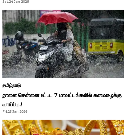
Sat,24 Jan 2026
ஆசிரியர்களுக்கு ஜாக்பாட்!
தமிழ்நாடு
நாளை சென்னை உட்பட 7 மாவட்டங்களில் கனமழைக்கு
வாய்ப்பு..!
Fri,23 Jan 2026