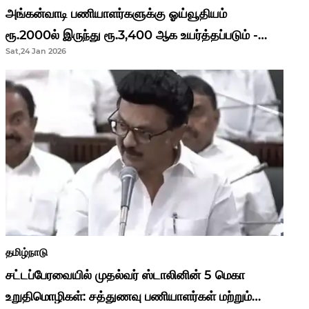
அங்கன்வாடி பணியாளர்களுக்கு ஓய்வூதியம்
ரூ.2000ல் இருந்து ரூ.3,400 ஆக உயர்த்தப்படும் -
Sat,24 Jan 2026
முதல்வர் மு.க.ஸ்டாலின்..!
தமிழ்நாடு
சட்டப்பேரவையில் முதல்வர் ஸ்டாலினின் 5 மெகா
உறுதிமொழிகள்: சத்துணவு பணியாளர்கள் மற்றும்