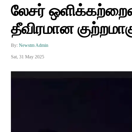
லேசர் ஒளிக்கற்றைய
தீவிரமான குற்றமாகு
By:
Newstm Admin
Sat, 31 May 2025