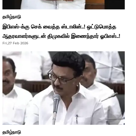
தமிழ்நாடு
இபிஎஸ்-க்கு செக் வைத்த ஸ்டாலின்..! ஒட்டுமொத்த
ஆதரவாளர்களுடன் திமுகவில் இணைந்தார் ஓபிஎஸ்..!
Fri,27 Feb 2026
தமிழ்நாடு