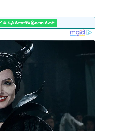
ாட்ஸ் ஆப் சேனலில் இணையுங்கள்