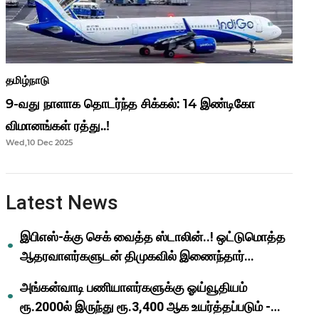
தமிழ்நாடு
9-வது நாளாக தொடர்ந்த சிக்கல்: 14 இண்டிகோ
விமானங்கள் ரத்து..!
Wed,10 Dec 2025
Latest News
இபிஎஸ்-க்கு செக் வைத்த ஸ்டாலின்..! ஒட்டுமொத்த
ஆதரவாளர்களுடன் திமுகவில் இணைந்தார்
ஓபிஎஸ்..!
அங்கன்வாடி பணியாளர்களுக்கு ஓய்வூதியம்
ரூ.2000ல் இருந்து ரூ.3,400 ஆக உயர்த்தப்படும் -