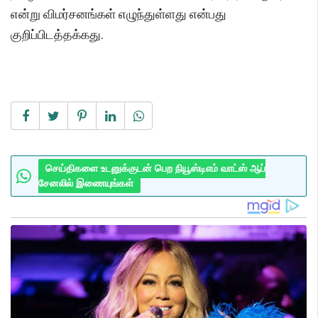
என்று விமர்சனங்கள் எழுந்துள்ளது என்பது
குறிப்பிடத்தக்கது.
செய்திகளை உடனுக்குடன் பெற நியூஸ்டிஎம் வாட்ஸ் ஆப்
சேனலில் இணையுங்கள்