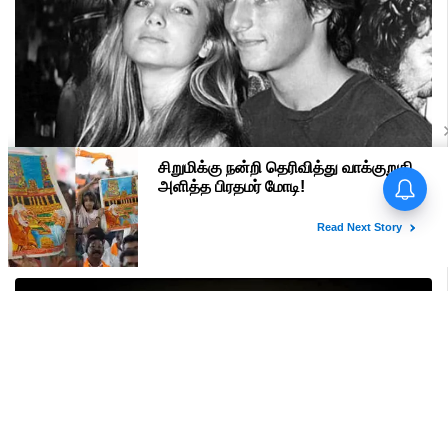
பிரதமர் மோடி வருகை -
மதுரையில் 'Go Back Modi'
போஸ்டர்களால் பரபரப்பு!