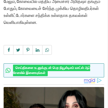
மேலும், கோவையில் மத்திய அமைச்சர் அமித்ஷா தங்கும்
போதும், கோவையைச் சேர்ந்த முக்கிய தொழிலதிபர்கள்
உள்ளிட்டோர்களை சந்திக்க உள்ளதாக தகவல்கள்
வெளியாகியுள்ளன.
செய்திகளை உடனுக்குடன் பெற நியூஸ்டிஎம் வாட்ஸ் ஆப்
சேனலில் இணையுங்கள்