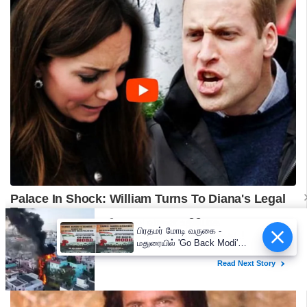
பிரதமர் மோடி வருகை -
மதுரையில் 'Go Back Modi'
போஸ்டர்களால் பரபரப்பு!