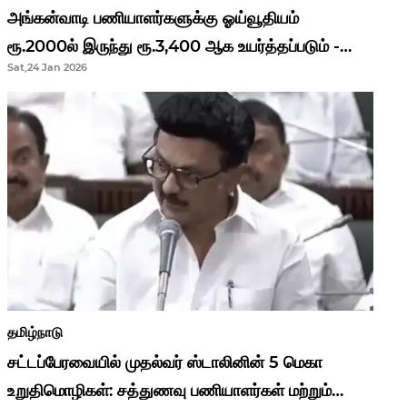
அங்கன்வாடி பணியாளர்களுக்கு ஓய்வூதியம்
ரூ.2000ல் இருந்து ரூ.3,400 ஆக உயர்த்தப்படும் -
Sat,24 Jan 2026
முதல்வர் மு.க.ஸ்டாலின்..!
தமிழ்நாடு
சட்டப்பேரவையில் முதல்வர் ஸ்டாலினின் 5 மெகா
உறுதிமொழிகள்: சத்துணவு பணியாளர்கள் மற்றும்