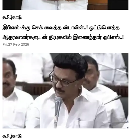
தமிழ்நாடு
இபிஎஸ்-க்கு செக் வைத்த ஸ்டாலின்..! ஒட்டுமொத்த
ஆதரவாளர்களுடன் திமுகவில் இணைந்தார் ஓபிஎஸ்..!
Fri,27 Feb 2026
தமிழ்நாடு