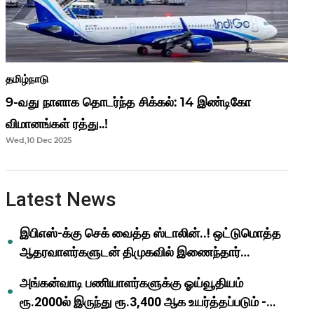
தமிழ்நாடு
9-வது நாளாக தொடர்ந்த சிக்கல்: 14 இண்டிகோ
விமானங்கள் ரத்து..!
Wed,10 Dec 2025
Latest News
இபிஎஸ்-க்கு செக் வைத்த ஸ்டாலின்..! ஒட்டுமொத்த
ஆதரவாளர்களுடன் திமுகவில் இணைந்தார்
ஓபிஎஸ்..!
அங்கன்வாடி பணியாளர்களுக்கு ஓய்வூதியம்
ரூ.2000ல் இருந்து ரூ.3,400 ஆக உயர்த்தப்படும் -