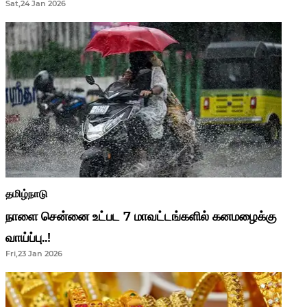
Sat,24 Jan 2026
ஆசிரியர்களுக்கு ஜாக்பாட்!
தமிழ்நாடு
நாளை சென்னை உட்பட 7 மாவட்டங்களில் கனமழைக்கு
வாய்ப்பு..!
Fri,23 Jan 2026