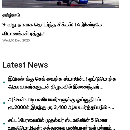
தமிழ்நாடு
9-வது நாளாக தொடர்ந்த சிக்கல்: 14 இண்டிகோ
விமானங்கள் ரத்து..!
Wed,10 Dec 2025
Latest News
இபிஎஸ்-க்கு செக் வைத்த ஸ்டாலின்..! ஒட்டுமொத்த
ஆதரவாளர்களுடன் திமுகவில் இணைந்தார்
ஓபிஎஸ்..!
அங்கன்வாடி பணியாளர்களுக்கு ஓய்வூதியம்
ரூ.2000ல் இருந்து ரூ.3,400 ஆக உயர்த்தப்படும் -
முதல்வர் மு.க.ஸ்டாலின்..!
சட்டப்பேரவையில் முதல்வர் ஸ்டாலினின் 5 மெகா
உறுதிமொழிகள்: சத்துணவு பணியாளர்கள் மற்றும்