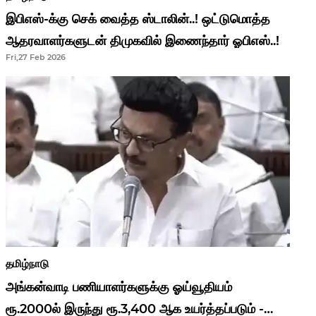
இபிஎஸ்-க்கு செக் வைத்த ஸ்டாலின்..! ஒட்டுமொத்த
ஆதரவாளர்களுடன் திமுகவில் இணைந்தார் ஓபிஎஸ்..!
Fri,27 Feb 2026
தமிழ்நாடு
அங்கன்வாடி பணியாளர்களுக்கு ஓய்வூதியம்
ரூ.2000ல் இருந்து ரூ.3,400 ஆக உயர்த்தப்படும் -