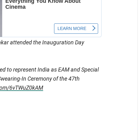
ankar attended the Inauguration Day
ed to represent India as EAM and Special
 Swearing-In Ceremony of the 47th
r.com/6vTWuZ0kAM