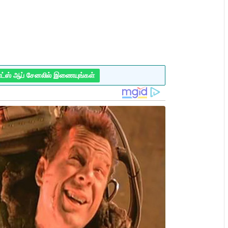
ாட்ஸ் ஆப் சேனலில் இணையுங்கள்