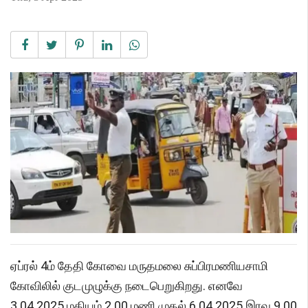
ஏப்ரல் 4ம் தேதி கோவை மருதமலை சுப்பிரமணியசாமி
கோவிலில் குடமுழுக்கு நடைபெறுகிறது. எனவே
3.04.2025 மதியம் 2.00 மணி முதல் 6.04.2025 இரவு 9.00