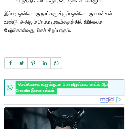
விருத்தி கிடைக்கும், தோஷங்கள் அகழும்.
இப்படி ஒவ்வொரு நாட்களுக்கும் ஒவ்வொரு பலன்கள்
உண்டு. அதிலும் பிரம்ம முகூர்த்தத்தில் கிரிவலம்
மேற்கொள்வது மிகச் சிறப்பாகும்.
செய்திகளை உடனுக்குடன் பெற நியூஸ்டிஎம் வாட்ஸ் ஆப்
சேனலில் இணையுங்கள்