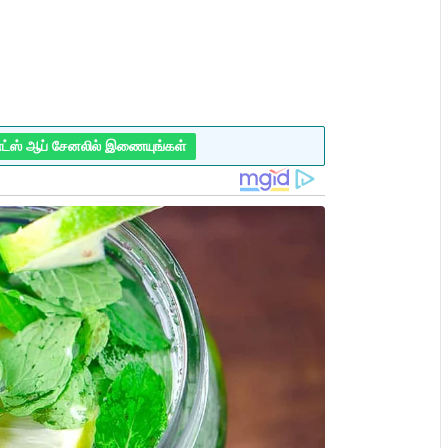
ாட்ஸ் ஆப் சேனலில் இணையுங்கள்