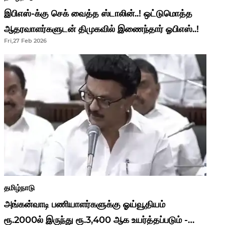
இபிஎஸ்-க்கு செக் வைத்த ஸ்டாலின்..! ஒட்டுமொத்த
ஆதரவாளர்களுடன் திமுகவில் இணைந்தார் ஓபிஎஸ்..!
Fri,27 Feb 2026
தமிழ்நாடு
அங்கன்வாடி பணியாளர்களுக்கு ஓய்வூதியம்
ரூ.2000ல் இருந்து ரூ.3,400 ஆக உயர்த்தப்படும் -