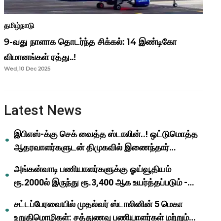
தமிழ்நாடு
9-வது நாளாக தொடர்ந்த சிக்கல்: 14 இண்டிகோ
விமானங்கள் ரத்து..!
Wed,10 Dec 2025
Latest News
இபிஎஸ்-க்கு செக் வைத்த ஸ்டாலின்..! ஒட்டுமொத்த
ஆதரவாளர்களுடன் திமுகவில் இணைந்தார்
ஓபிஎஸ்..!
அங்கன்வாடி பணியாளர்களுக்கு ஓய்வூதியம்
ரூ.2000ல் இருந்து ரூ.3,400 ஆக உயர்த்தப்படும் -
முதல்வர் மு.க.ஸ்டாலின்..!
சட்டப்பேரவையில் முதல்வர் ஸ்டாலினின் 5 மெகா
உறுதிமொழிகள்: சத்துணவு பணியாளர்கள் மற்றும்