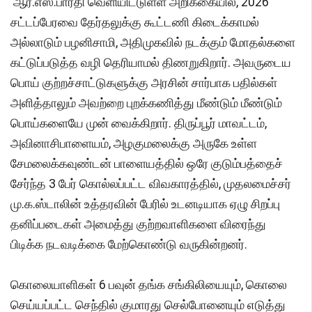
ஆர்.எஸ்.பாரதி வெளியிட்டுள்ள அறிக்கையில், 2026
சட்டப்பேரவை தேர்தலுக்கு கூட்டணி கிடைக்காமல்
அல்லாடும் பழனிசாமி, அதிமுகவில் நடக்கும் மோதல்களை
கட்டுப்படுத்த வழி தெரியாமல் திணறுகிறார். அவருடைய
பொய் குற்றச்சாட்டுகளுக்கு அரசின் சார்பாக பதில்கள்
அளித்தாலும் அவற்றை புறக்கணித்து மீண்டும் மீண்டும்
பொய்களையே முன் வைக்கிறார். திருப்பூர் மாவட்டம்,
அவினாசிபாளையம், அழகுமலைக்கு அருகே உள்ள
சேமலைக்கவுண்டன் பாளையத்தில் ஒரே குடும்பத்தைச்
சேர்ந்த 3 பேர் கொல்லப்பட்ட விவகாரத்தில், முதலமைச்சர்
மு.க.ஸ்டாலின் உத்தரவின் பேரில் உடனடியாக ஏழு சிறப்பு
தனிப்படைகள் அமைத்து குற்றவாளிகளை விரைந்து
பிடிக்க நடவடிக்கை மேற்கொண்டு வருகின்றனர்.
கொலையாளிகள் 6 பவுன் தங்க சங்கிலியையும், கொலை
செய்யப்பட்ட செந்தில் குமாரது செல்போனையும் எடுத்து