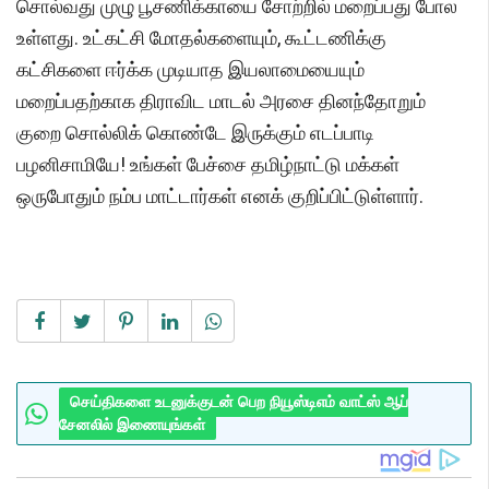
சொல்வது முழு பூசணிக்காயை சோற்றில் மறைப்பது போல
உள்ளது. உட்கட்சி மோதல்களையும், கூட்டணிக்கு
கட்சிகளை ஈர்க்க முடியாத இயலாமையையும்
மறைப்பதற்காக திராவிட மாடல் அரசை தினந்தோறும்
குறை சொல்லிக் கொண்டே இருக்கும் எடப்பாடி
பழனிசாமியே! உங்கள் பேச்சை தமிழ்நாட்டு மக்கள்
ஒருபோதும் நம்ப மாட்டார்கள் எனக் குறிப்பிட்டுள்ளார்.
செய்திகளை உடனுக்குடன் பெற நியூஸ்டிஎம் வாட்ஸ் ஆப்
சேனலில் இணையுங்கள்