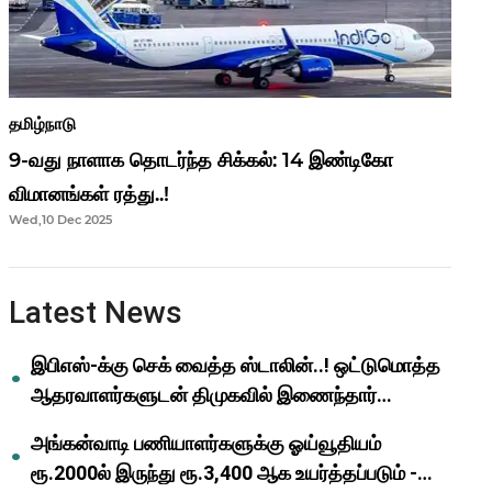
தமிழ்நாடு
9-வது நாளாக தொடர்ந்த சிக்கல்: 14 இண்டிகோ
விமானங்கள் ரத்து..!
Wed,10 Dec 2025
Latest News
இபிஎஸ்-க்கு செக் வைத்த ஸ்டாலின்..! ஒட்டுமொத்த
ஆதரவாளர்களுடன் திமுகவில் இணைந்தார்
ஓபிஎஸ்..!
அங்கன்வாடி பணியாளர்களுக்கு ஓய்வூதியம்
ரூ.2000ல் இருந்து ரூ.3,400 ஆக உயர்த்தப்படும் -