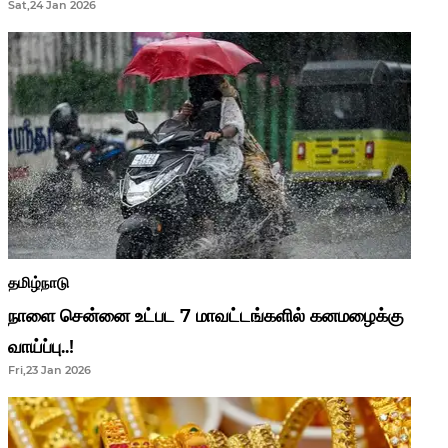
Sat,24 Jan 2026
ஆசிரியர்களுக்கு ஜாக்பாட்!
தமிழ்நாடு
நாளை சென்னை உட்பட 7 மாவட்டங்களில் கனமழைக்கு
வாய்ப்பு..!
Fri,23 Jan 2026