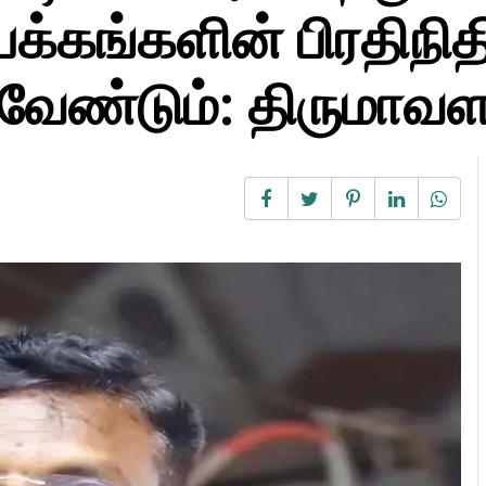
க்கங்களின் பிரதிநித
 வேண்டும்: திருமாவ