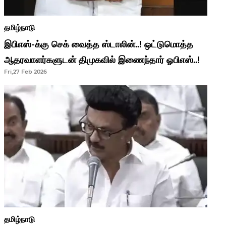
தமிழ்நாடு
இபிஎஸ்-க்கு செக் வைத்த ஸ்டாலின்..! ஒட்டுமொத்த
ஆதரவாளர்களுடன் திமுகவில் இணைந்தார் ஓபிஎஸ்..!
Fri,27 Feb 2026
தமிழ்நாடு