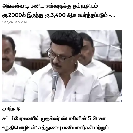
அங்கன்வாடி பணியாளர்களுக்கு ஓய்வூதியம்
ரூ.2000ல் இருந்து ரூ.3,400 ஆக உயர்த்தப்படும் -
Sat,24 Jan 2026
முதல்வர் மு.க.ஸ்டாலின்..!
தமிழ்நாடு
சட்டப்பேரவையில் முதல்வர் ஸ்டாலினின் 5 மெகா
உறுதிமொழிகள்: சத்துணவு பணியாளர்கள் மற்றும்