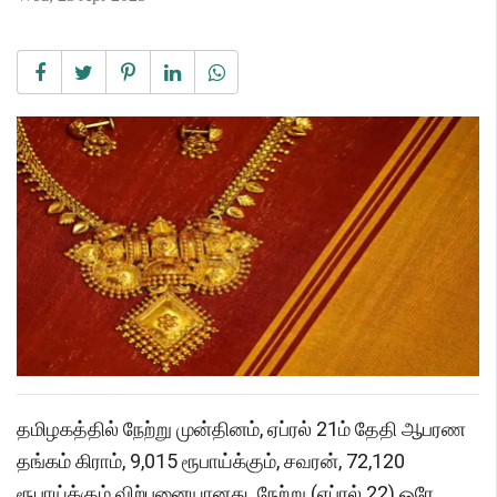
தமிழகத்தில் நேற்று முன்தினம், ஏப்ரல் 21ம் தேதி ஆபரண
தங்கம் கிராம், 9,015 ரூபாய்க்கும், சவரன், 72,120
ரூபாய்க்கும் விற்பனையானது. நேற்று (ஏப்ரல் 22) ஒரே