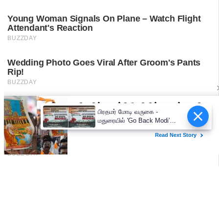
பிரதமர் மோடி வருகை -
மதுரையில் 'Go Back Modi'
போஸ்டர்களால் பரபரப்பு!