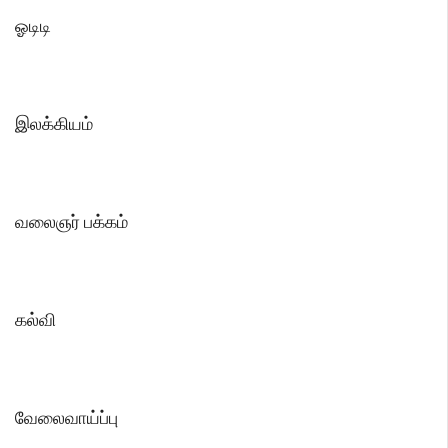
ஓடிடி
இலக்கியம்
வலைஞர் பக்கம்
கல்வி
வேலைவாய்ப்பு