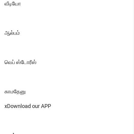
வீடியோ
ஆல்பம்
வெப் ஸ்டோரீஸ்
காமதேனு
xDownload our APP