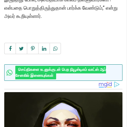
என்பதை பொறுத்திருந்துதான் பார்க்க வேண்டும்,” என்று
அவர் கூறியுள்ளார்.
செய்திகளை உடனுக்குடன் பெற நியூஸ்டிஎம் வாட்ஸ் ஆப்
சேனலில் இணையுங்கள்