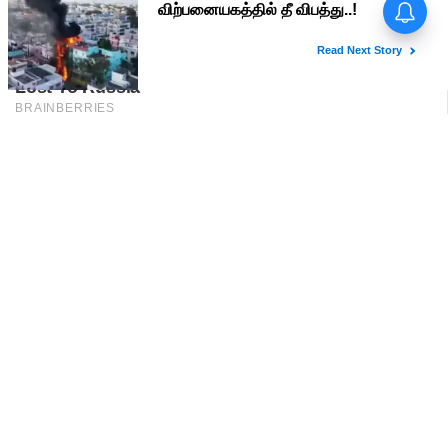
பிரதமர் மோடி வருகை -
மதுரையில் 'Go Back Modi'
போஸ்டர்களால் பரபரப்பு!