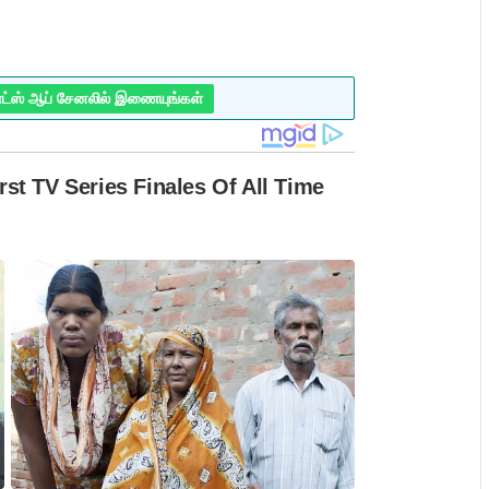
ாட்ஸ் ஆப் சேனலில் இணையுங்கள்