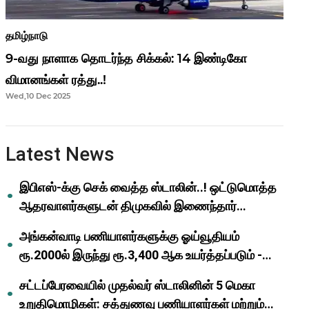
தமிழ்நாடு
9-வது நாளாக தொடர்ந்த சிக்கல்: 14 இண்டிகோ
விமானங்கள் ரத்து..!
Wed,10 Dec 2025
Latest News
இபிஎஸ்-க்கு செக் வைத்த ஸ்டாலின்..! ஒட்டுமொத்த
ஆதரவாளர்களுடன் திமுகவில் இணைந்தார்
ஓபிஎஸ்..!
அங்கன்வாடி பணியாளர்களுக்கு ஓய்வூதியம்
ரூ.2000ல் இருந்து ரூ.3,400 ஆக உயர்த்தப்படும் -
முதல்வர் மு.க.ஸ்டாலின்..!
சட்டப்பேரவையில் முதல்வர் ஸ்டாலினின் 5 மெகா
உறுதிமொழிகள்: சத்துணவு பணியாளர்கள் மற்றும்