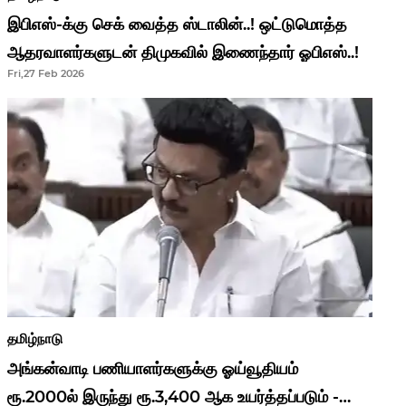
இபிஎஸ்-க்கு செக் வைத்த ஸ்டாலின்..! ஒட்டுமொத்த
ஆதரவாளர்களுடன் திமுகவில் இணைந்தார் ஓபிஎஸ்..!
Fri,27 Feb 2026
தமிழ்நாடு
அங்கன்வாடி பணியாளர்களுக்கு ஓய்வூதியம்
ரூ.2000ல் இருந்து ரூ.3,400 ஆக உயர்த்தப்படும் -