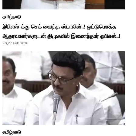
தமிழ்நாடு
இபிஎஸ்-க்கு செக் வைத்த ஸ்டாலின்..! ஒட்டுமொத்த
ஆதரவாளர்களுடன் திமுகவில் இணைந்தார் ஓபிஎஸ்..!
Fri,27 Feb 2026
தமிழ்நாடு