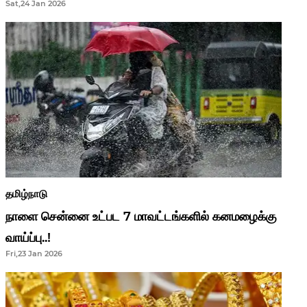
Sat,24 Jan 2026
ஆசிரியர்களுக்கு ஜாக்பாட்!
தமிழ்நாடு
நாளை சென்னை உட்பட 7 மாவட்டங்களில் கனமழைக்கு
வாய்ப்பு..!
Fri,23 Jan 2026