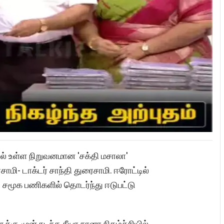
ல் உள்ள நிறுவனமான 'சக்தி மசாலா'
ாமி- டாக்டர் சாந்தி துரைசாமி. ஈரோட்டில்
 சமூக பணிகளில் தொடர்ந்து ஈடுபட்டு
்கு முன் நடந்த நீயா நானா நிகழ்ச்சியில்