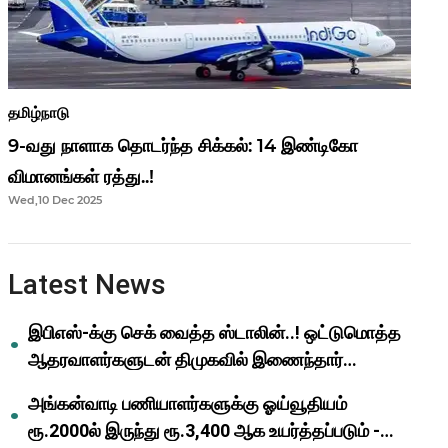
தமிழ்நாடு
9-வது நாளாக தொடர்ந்த சிக்கல்: 14 இண்டிகோ
விமானங்கள் ரத்து..!
Wed,10 Dec 2025
Latest News
இபிஎஸ்-க்கு செக் வைத்த ஸ்டாலின்..! ஒட்டுமொத்த
ஆதரவாளர்களுடன் திமுகவில் இணைந்தார்
ஓபிஎஸ்..!
அங்கன்வாடி பணியாளர்களுக்கு ஓய்வூதியம்
ரூ.2000ல் இருந்து ரூ.3,400 ஆக உயர்த்தப்படும் -