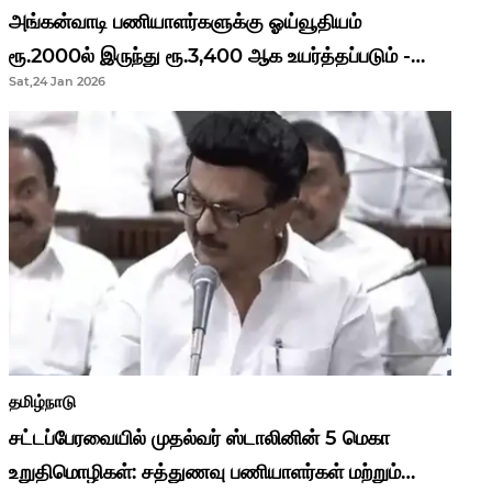
அங்கன்வாடி பணியாளர்களுக்கு ஓய்வூதியம்
ரூ.2000ல் இருந்து ரூ.3,400 ஆக உயர்த்தப்படும் -
Sat,24 Jan 2026
முதல்வர் மு.க.ஸ்டாலின்..!
தமிழ்நாடு
சட்டப்பேரவையில் முதல்வர் ஸ்டாலினின் 5 மெகா
உறுதிமொழிகள்: சத்துணவு பணியாளர்கள் மற்றும்