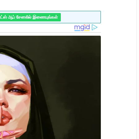
ாட்ஸ் ஆப் சேனலில் இணையுங்கள்