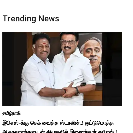
Trending News
தமிழ்நாடு
இபிஎஸ்-க்கு செக் வைத்த ஸ்டாலின்..! ஒட்டுமொத்த
ஆதரவாளர்களுடன் திமுகவில் இணைந்தார் ஓபிஎஸ்..!