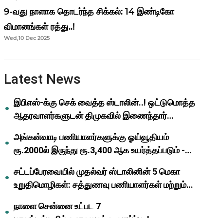
9-வது நாளாக தொடர்ந்த சிக்கல்: 14 இண்டிகோ
விமானங்கள் ரத்து..!
Wed,10 Dec 2025
Latest News
இபிஎஸ்-க்கு செக் வைத்த ஸ்டாலின்..! ஒட்டுமொத்த
ஆதரவாளர்களுடன் திமுகவில் இணைந்தார்
ஓபிஎஸ்..!
அங்கன்வாடி பணியாளர்களுக்கு ஓய்வூதியம்
ரூ.2000ல் இருந்து ரூ.3,400 ஆக உயர்த்தப்படும் -
முதல்வர் மு.க.ஸ்டாலின்..!
சட்டப்பேரவையில் முதல்வர் ஸ்டாலினின் 5 மெகா
உறுதிமொழிகள்: சத்துணவு பணியாளர்கள் மற்றும்
ஆசிரியர்களுக்கு ஜாக்பாட்!
நாளை சென்னை உட்பட 7