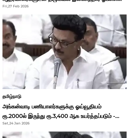
Fri,27 Feb 2026
தமிழ்நாடு
அங்கன்வாடி பணியாளர்களுக்கு ஓய்வூதியம்
ரூ.2000ல் இருந்து ரூ.3,400 ஆக உயர்த்தப்படும் -
Sat,24 Jan 2026
முதல்வர் மு.க.ஸ்டாலின்..!