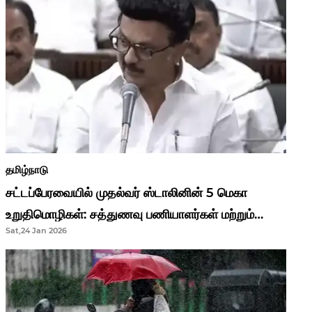
தமிழ்நாடு
சட்டப்பேரவையில் முதல்வர் ஸ்டாலினின் 5 மெகா
உறுதிமொழிகள்: சத்துணவு பணியாளர்கள் மற்றும்
Sat,24 Jan 2026
ஆசிரியர்களுக்கு ஜாக்பாட்!