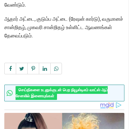
வேண்டும்.
ஆதார் அட்டை, குடும்ப அட்டை (ரேஷன் கார்டு), வருமானச்
சான்றிதழ், முகவரி சான்றிதழ் உள்ளிட்ட ஆவணங்கள்
தேவைப்படும்.
செய்திகளை உடனுக்குடன் பெற நியூஸ்டிஎம் வாட்ஸ் ஆப்
சேனலில் இணையுங்கள்