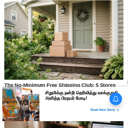
பிரதமர் மோடி வருகை -
மதுரையில் 'Go Back Modi'
போஸ்டர்களால் பரபரப்பு!