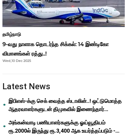
தமிழ்நாடு
9-வது நாளாக தொடர்ந்த சிக்கல்: 14 இண்டிகோ
விமானங்கள் ரத்து..!
Wed,10 Dec 2025
Latest News
இபிஎஸ்-க்கு செக் வைத்த ஸ்டாலின்..! ஒட்டுமொத்த
ஆதரவாளர்களுடன் திமுகவில் இணைந்தார்
ஓபிஎஸ்..!
அங்கன்வாடி பணியாளர்களுக்கு ஓய்வூதியம்
ரூ.2000ல் இருந்து ரூ.3,400 ஆக உயர்த்தப்படும் -