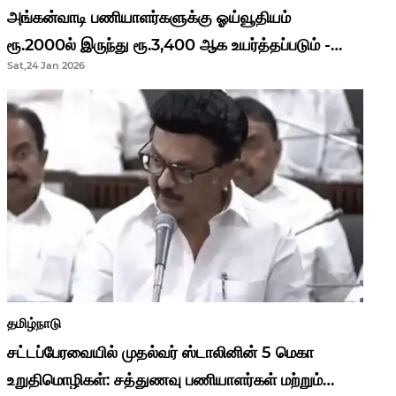
அங்கன்வாடி பணியாளர்களுக்கு ஓய்வூதியம்
ரூ.2000ல் இருந்து ரூ.3,400 ஆக உயர்த்தப்படும் -
Sat,24 Jan 2026
முதல்வர் மு.க.ஸ்டாலின்..!
தமிழ்நாடு
சட்டப்பேரவையில் முதல்வர் ஸ்டாலினின் 5 மெகா
உறுதிமொழிகள்: சத்துணவு பணியாளர்கள் மற்றும்