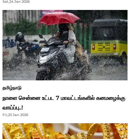
Sat,24 Jan 2026
ஆசிரியர்களுக்கு ஜாக்பாட்!
தமிழ்நாடு
நாளை சென்னை உட்பட 7 மாவட்டங்களில் கனமழைக்கு
வாய்ப்பு..!
Fri,23 Jan 2026