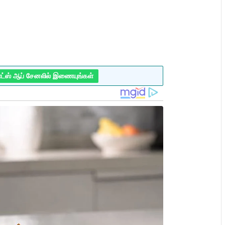
ாட்ஸ் ஆப் சேனலில் இணையுங்கள்