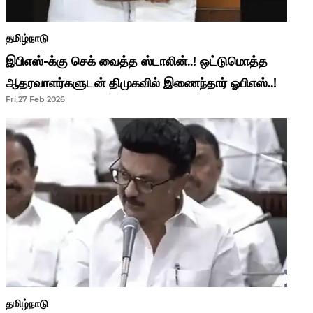
தமிழ்நாடு
இபிஎஸ்-க்கு செக் வைத்த ஸ்டாலின்..! ஒட்டுமொத்த
ஆதரவாளர்களுடன் திமுகவில் இணைந்தார் ஓபிஎஸ்..!
Fri,27 Feb 2026
தமிழ்நாடு