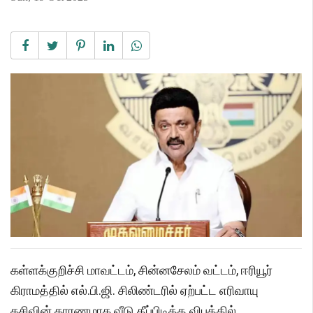
கள்ளக்குறிச்சி மாவட்டம், சின்னசேலம் வட்டம், ஈரியூர்
கிராமத்தில் எல்.பி.ஜி. சிலிண்டரில் ஏற்பட்ட எரிவாயு
கசிவின் காரணமாக வீடு தீப்பிடித்த விபத்தில்