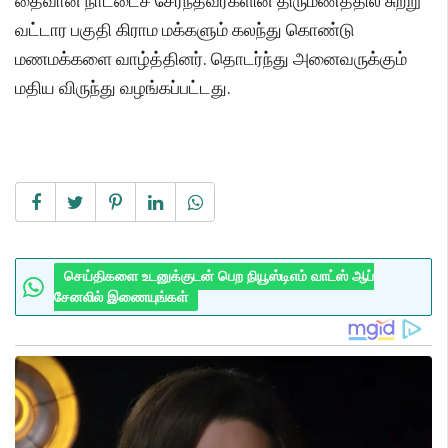
தைவான் நாட்டைச் சேர்ந்தவர்களின் திருமணத்தில் சுற்று
வட்டார பகுதி கிராம மக்களும் கலந்து கொண்டு
மணமக்களை வாழ்த்தினர். தொடர்ந்து அனைவருக்கும்
மதிய விருந்து வழங்கப்பட்டது.
செய்திகளை உடனுக்குடன் பெற நியூஸ்டிஎம் வாட்ஸ் ஆப்
சேனலில் இணையுங்கள்