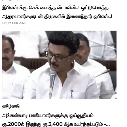
இபிஎஸ்-க்கு செக் வைத்த ஸ்டாலின்..! ஒட்டுமொத்த
ஆதரவாளர்களுடன் திமுகவில் இணைந்தார் ஓபிஎஸ்..!
Fri,27 Feb 2026
தமிழ்நாடு
அங்கன்வாடி பணியாளர்களுக்கு ஓய்வூதியம்
ரூ.2000ல் இருந்து ரூ.3,400 ஆக உயர்த்தப்படும் -