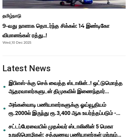
தமிழ்நாடு
9-வது நாளாக தொடர்ந்த சிக்கல்: 14 இண்டிகோ
விமானங்கள் ரத்து..!
Wed,10 Dec 2025
Latest News
இபிஎஸ்-க்கு செக் வைத்த ஸ்டாலின்..! ஒட்டுமொத்த
ஆதரவாளர்களுடன் திமுகவில் இணைந்தார்
ஓபிஎஸ்..!
அங்கன்வாடி பணியாளர்களுக்கு ஓய்வூதியம்
ரூ.2000ல் இருந்து ரூ.3,400 ஆக உயர்த்தப்படும் -
முதல்வர் மு.க.ஸ்டாலின்..!
சட்டப்பேரவையில் முதல்வர் ஸ்டாலினின் 5 மெகா
உறுதிமொழிகள்: சத்துணவு பணியாளர்கள் மற்றும்