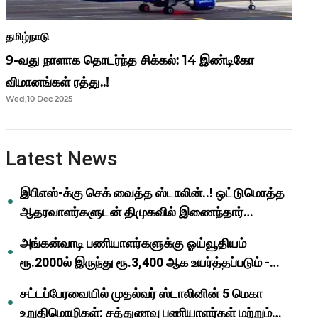
தமிழ்நாடு
9-வது நாளாக தொடர்ந்த சிக்கல்: 14 இண்டிகோ
விமானங்கள் ரத்து..!
Wed,10 Dec 2025
Latest News
இபிஎஸ்-க்கு செக் வைத்த ஸ்டாலின்..! ஒட்டுமொத்த
ஆதரவாளர்களுடன் திமுகவில் இணைந்தார்
ஓபிஎஸ்..!
அங்கன்வாடி பணியாளர்களுக்கு ஓய்வூதியம்
ரூ.2000ல் இருந்து ரூ.3,400 ஆக உயர்த்தப்படும் -
முதல்வர் மு.க.ஸ்டாலின்..!
சட்டப்பேரவையில் முதல்வர் ஸ்டாலினின் 5 மெகா
உறுதிமொழிகள்: சத்துணவு பணியாளர்கள் மற்றும்