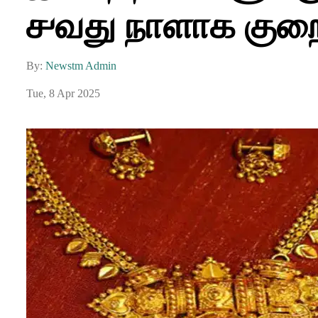
௪வது நாளாக குறைந
By:
Newstm Admin
Tue, 8 Apr 2025