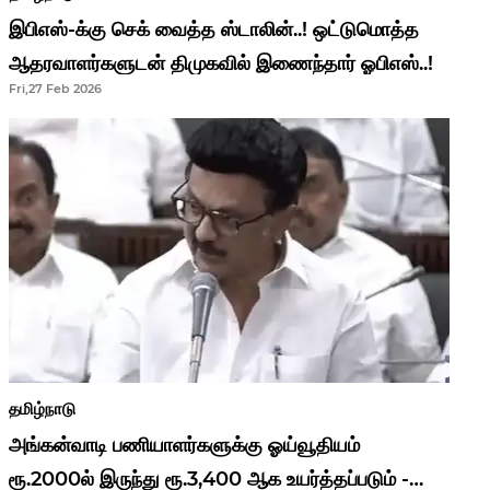
இபிஎஸ்-க்கு செக் வைத்த ஸ்டாலின்..! ஒட்டுமொத்த
ஆதரவாளர்களுடன் திமுகவில் இணைந்தார் ஓபிஎஸ்..!
Fri,27 Feb 2026
தமிழ்நாடு
அங்கன்வாடி பணியாளர்களுக்கு ஓய்வூதியம்
ரூ.2000ல் இருந்து ரூ.3,400 ஆக உயர்த்தப்படும் -