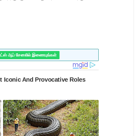
ாட்ஸ் ஆப் சேனலில் இணையுங்கள்