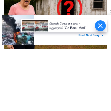
பிரதமர் மோடி வருகை -
மதுரையில் 'Go Back Modi'
போஸ்டர்களால் பரபரப்பு!