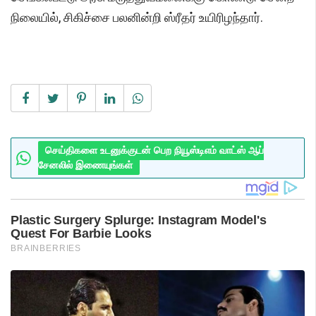
நிலையில், சிகிச்சை பலனின்றி ஸ்ரீதர் உயிரிழந்தார்.
செய்திகளை உடனுக்குடன் பெற நியூஸ்டிஎம் வாட்ஸ் ஆப்
சேனலில் இணையுங்கள்