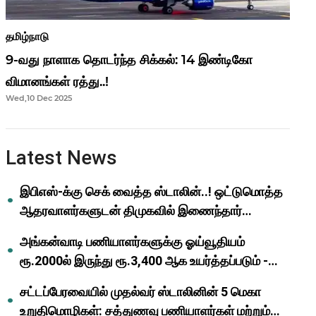
தமிழ்நாடு
9-வது நாளாக தொடர்ந்த சிக்கல்: 14 இண்டிகோ
விமானங்கள் ரத்து..!
Wed,10 Dec 2025
Latest News
இபிஎஸ்-க்கு செக் வைத்த ஸ்டாலின்..! ஒட்டுமொத்த
ஆதரவாளர்களுடன் திமுகவில் இணைந்தார்
ஓபிஎஸ்..!
அங்கன்வாடி பணியாளர்களுக்கு ஓய்வூதியம்
ரூ.2000ல் இருந்து ரூ.3,400 ஆக உயர்த்தப்படும் -
முதல்வர் மு.க.ஸ்டாலின்..!
சட்டப்பேரவையில் முதல்வர் ஸ்டாலினின் 5 மெகா
உறுதிமொழிகள்: சத்துணவு பணியாளர்கள் மற்றும்