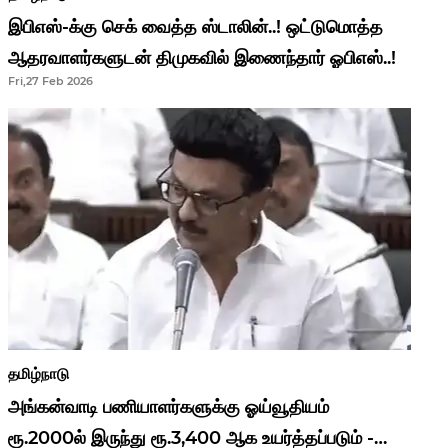
இபிஎஸ்-க்கு செக் வைத்த ஸ்டாலின்..! ஒட்டுமொத்த
ஆதரவாளர்களுடன் திமுகவில் இணைந்தார் ஓபிஎஸ்..!
Fri,27 Feb 2026
தமிழ்நாடு
அங்கன்வாடி பணியாளர்களுக்கு ஓய்வூதியம்
ரூ.2000ல் இருந்து ரூ.3,400 ஆக உயர்த்தப்படும் -