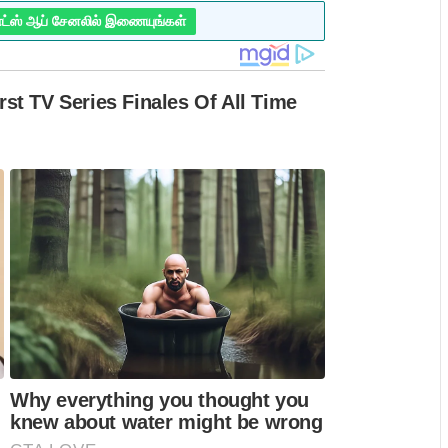
ாட்ஸ் ஆப் சேனலில் இணையுங்கள்