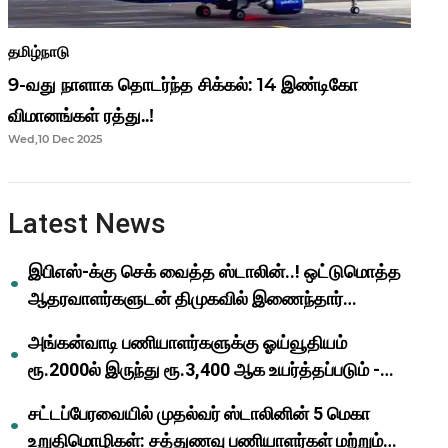
தமிழ்நாடு
9-வது நாளாக தொடர்ந்த சிக்கல்: 14 இண்டிகோ
விமானங்கள் ரத்து..!
Wed,10 Dec 2025
Latest News
இபிஎஸ்-க்கு செக் வைத்த ஸ்டாலின்..! ஒட்டுமொத்த
ஆதரவாளர்களுடன் திமுகவில் இணைந்தார்
ஓபிஎஸ்..!
அங்கன்வாடி பணியாளர்களுக்கு ஓய்வூதியம்
ரூ.2000ல் இருந்து ரூ.3,400 ஆக உயர்த்தப்படும் -
முதல்வர் மு.க.ஸ்டாலின்..!
சட்டப்பேரவையில் முதல்வர் ஸ்டாலினின் 5 மெகா
உறுதிமொழிகள்: சத்துணவு பணியாளர்கள் மற்றும்