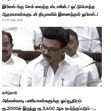
இபிஎஸ்-க்கு செக் வைத்த ஸ்டாலின்..! ஒட்டுமொத்த
ஆதரவாளர்களுடன் திமுகவில் இணைந்தார் ஓபிஎஸ்..!
Fri,27 Feb 2026
தமிழ்நாடு
அங்கன்வாடி பணியாளர்களுக்கு ஓய்வூதியம்
ரூ.2000ல் இருந்து ரூ.3,400 ஆக உயர்த்தப்படும் -