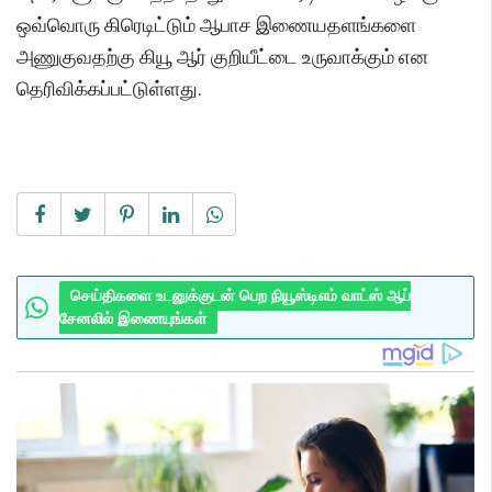
ஒவ்வொரு கிரெடிட்டும் ஆபாச இணையதளங்களை
அணுகுவதற்கு கியூ ஆர் குறியீட்டை உருவாக்கும் என
தெரிவிக்கப்பட்டுள்ளது.
செய்திகளை உடனுக்குடன் பெற நியூஸ்டிஎம் வாட்ஸ் ஆப்
சேனலில் இணையுங்கள்