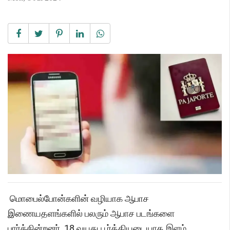
மொபைல்போன்களின் வழியாக ஆபாச
இணையதளங்களில் பலரும் ஆபாச படங்களை
பார்க்கின்றனர். 18 வயது பூர்த்தியடையாத இளம்