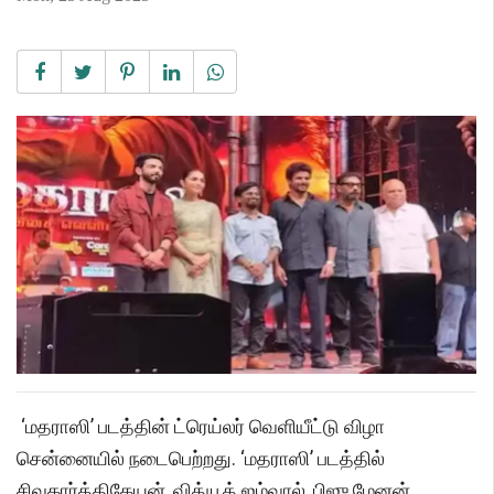
‘மதராஸி’ படத்தின் ட்ரெய்லர் வெளியீட்டு விழா
சென்னையில் நடைபெற்றது. ‘மதராஸி’ படத்தில்
சிவகார்த்திகேயன், வித்யூத் ஜம்வால், பிஜு மேனன்,