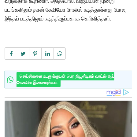
வருவதாக கூறினார். அதேபோல், விஜய்யின் மூன்று
படங்களிலும் தான் கேமியோ ரோலில் நடித்துள்ளது போல,
இந்தப் படத்திலும் நடித்திருப்பதாக தெரிவித்தார்.
செய்திகளை உடனுக்குடன் பெற நியூஸ்டிஎம் வாட்ஸ் ஆப்
சேனலில் இணையுங்கள்