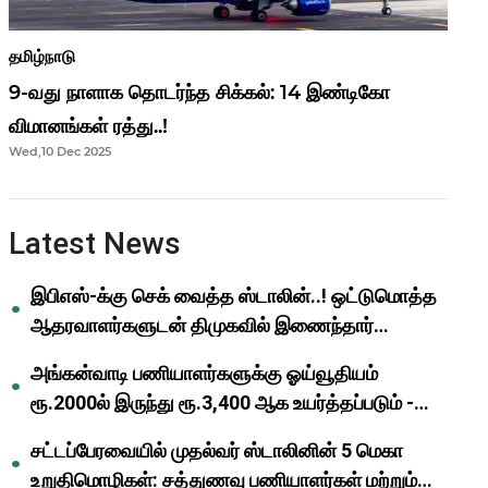
தமிழ்நாடு
9-வது நாளாக தொடர்ந்த சிக்கல்: 14 இண்டிகோ
விமானங்கள் ரத்து..!
Wed,10 Dec 2025
Latest News
இபிஎஸ்-க்கு செக் வைத்த ஸ்டாலின்..! ஒட்டுமொத்த
ஆதரவாளர்களுடன் திமுகவில் இணைந்தார்
ஓபிஎஸ்..!
அங்கன்வாடி பணியாளர்களுக்கு ஓய்வூதியம்
ரூ.2000ல் இருந்து ரூ.3,400 ஆக உயர்த்தப்படும் -
முதல்வர் மு.க.ஸ்டாலின்..!
சட்டப்பேரவையில் முதல்வர் ஸ்டாலினின் 5 மெகா
உறுதிமொழிகள்: சத்துணவு பணியாளர்கள் மற்றும்