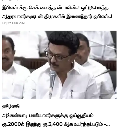
இபிஎஸ்-க்கு செக் வைத்த ஸ்டாலின்..! ஒட்டுமொத்த
ஆதரவாளர்களுடன் திமுகவில் இணைந்தார் ஓபிஎஸ்..!
Fri,27 Feb 2026
தமிழ்நாடு
அங்கன்வாடி பணியாளர்களுக்கு ஓய்வூதியம்
ரூ.2000ல் இருந்து ரூ.3,400 ஆக உயர்த்தப்படும் -