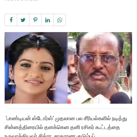
’பாண்டியன் ஸ்டோர்ஸ்’ முதலான பல சீரியல்களில் நடித்து
சின்னத்திரையில் தனக்கென தனி ரசிகர் கூட்டத்தை
உருவாக்கியவர் சித்ரா. சாதாரண குடும்பப்