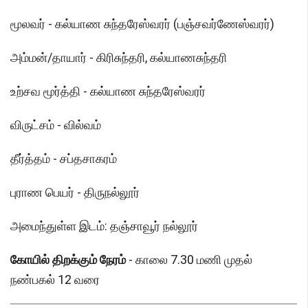
மூலவர் - கல்யாண சுந்தரேஸ்வரர் (பஞ்சவர்ணேஸ்வரர்)
அம்மன்/தாயார் - கிரிசுந்தரி, கல்யாணசுந்தரி
உற்சவ மூர்த்தி - கல்யாண சுந்தரேஸ்வரர்
விருட்சம் - வில்வம்
தீர்த்தம் - சப்தசாகரம்
புராண பெயர் - திருநல்லூர்
அமைந்துள்ள இடம்: தஞ்சாவூர் நல்லூர்
கோயில் திறக்கும் நேரம்
- காலை 7.30 மணி முதல்
நண்பகல் 12 வரை