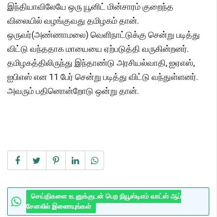
இந்தியாவிலேயே ஒரு யூனிட் மின்சாரம் குறைந்த
விலையில் வழங்குவது தமிழகம் தான்.
ஒருவர்(அண்ணாமலை) வெளிநாட்டுக்கு சென்று படித்து
விட்டு வந்ததாக மாயையை ஏற்படுத்தி வருகின்றனர்.
தமிழகத்திலிருந்து இந்தாண்டு அரசியல்வாதி, ஐஏஎஸ்,
ஐபிஎஸ் என 11 பேர் சென்று படித்து விட்டு வந்துள்ளனர்.
அவரும் பதினொன்றோடு ஒன்று தான்.
செய்திகளை உடனுக்குடன் பெற நியூஸ்டிஎம் வாட்ஸ் ஆப்
சேனலில் இணையுங்கள்