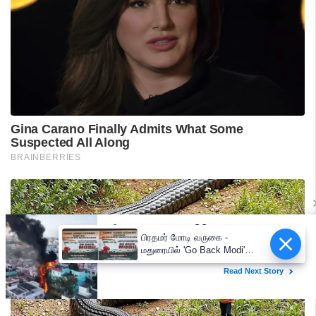
பிரதமர் மோடி வருகை -
மதுரையில் 'Go Back Modi'
போஸ்டர்களால் பரபரப்பு!