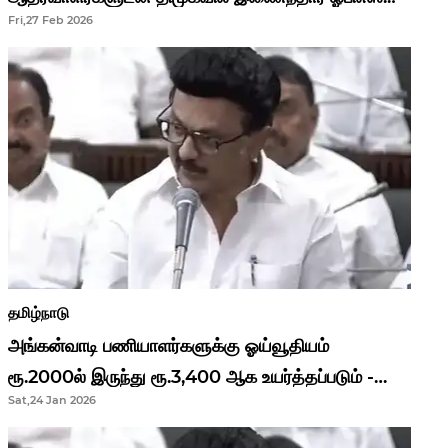
Fri,27 Feb 2026
தமிழ்நாடு
அங்கன்வாடி பணியாளர்களுக்கு ஓய்வூதியம்
ரூ.2000ல் இருந்து ரூ.3,400 ஆக உயர்த்தப்படும் -
Sat,24 Jan 2026
முதல்வர் மு.க.ஸ்டாலின்..!