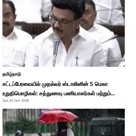
தமிழ்நாடு
சட்டப்பேரவையில் முதல்வர் ஸ்டாலினின் 5 மெகா
உறுதிமொழிகள்: சத்துணவு பணியாளர்கள் மற்றும்
Sat,24 Jan 2026
ஆசிரியர்களுக்கு ஜாக்பாட்!