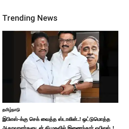
Trending News
தமிழ்நாடு
இபிஎஸ்-க்கு செக் வைத்த ஸ்டாலின்..! ஒட்டுமொத்த
ஆதரவாளர்களுடன் திமுகவில் இணைந்தார் ஓபிஎஸ்..!