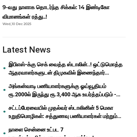
9-வது நாளாக தொடர்ந்த சிக்கல்: 14 இண்டிகோ
விமானங்கள் ரத்து..!
Wed,10 Dec 2025
Latest News
இபிஎஸ்-க்கு செக் வைத்த ஸ்டாலின்..! ஒட்டுமொத்த
ஆதரவாளர்களுடன் திமுகவில் இணைந்தார்
ஓபிஎஸ்..!
அங்கன்வாடி பணியாளர்களுக்கு ஓய்வூதியம்
ரூ.2000ல் இருந்து ரூ.3,400 ஆக உயர்த்தப்படும் -
முதல்வர் மு.க.ஸ்டாலின்..!
சட்டப்பேரவையில் முதல்வர் ஸ்டாலினின் 5 மெகா
உறுதிமொழிகள்: சத்துணவு பணியாளர்கள் மற்றும்
ஆசிரியர்களுக்கு ஜாக்பாட்!
நாளை சென்னை உட்பட 7