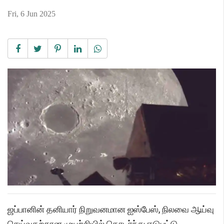
Fri, 6 Jun 2025
ஜப்பானின் தனியார் நிறுவனமான ஐஸ்பேஸ், நிலவை ஆய்வு
செய்வதற்கான முயற்சியில் தொடர்ந்து ஈடுபட்டு