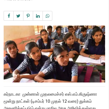
கர்நாடகா முன்னாள் முதலமைச்சர் எஸ்.எம்.கிருஷ்ணா
மூன்று நாட்கள் (டிசம்பர் 10 முதல் 12 வரை) துக்கம்
அனுசரிக்கப்படும் என்று மாநில அரசு அறிவித்துள்ளது.