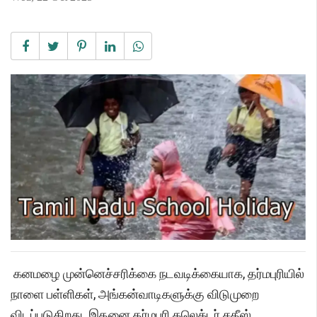
கனமழை முன்னெச்சரிக்கை நடவடிக்கையாக, தர்மபுரியில்
நாளை பள்ளிகள், அங்கன்வாடிகளுக்கு விடுமுறை
விடப்படுகிறது. இதனை தர்மபுரி கலெக்டர் சதீஸ்